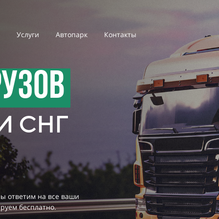
Услуги
Автопарк
Контакты
РУЗОВ
И СНГ
ы ответим на все ваши
ируем бесплатно.